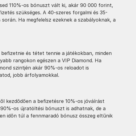
ésed 110%-os bónuszt vált ki, akár 90 000 forint,
fizetés szükséges. A 40-szeres forgalmi és 35-
ás során. Ha megfelelsz ezeknek a szabályoknak, a
befizetnie és tétet tennie a játékokban, minden
sonyabb rangokon egészen a VIP Diamond. Ha
iamond szintjén akár 90%-os reloadot is
tod, jobb árfolyamokkal.
től kezdődően a befizetésre 10%-os jóváírást
 90%-os újratöltési bónuszt is adhatnak, de a
zen időn túl a fennmaradó bónusz összeg eltűnik