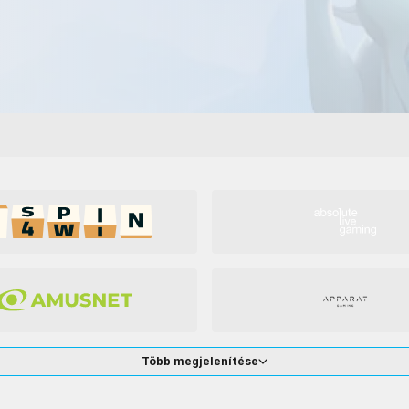
Több megjelenítése