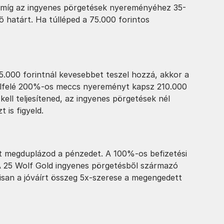
k, míg az ingyenes pörgetések nyereményéhez 35-
 határt. Ha túlléped a 75.000 forintos
15.000 forintnál kevesebbet teszel hozzá, akkor a
 felfelé 200%-os meccs nyereményt kapsz 210.000
ell teljesítened, az ingyenes pörgetések nél
 is figyeld.
mét megduplázod a pénzedet. A 100%-os befizetési
 A 25 Wolf Gold ingyenes pörgetésből származó
isan a jóváírt összeg 5x-szerese a megengedett