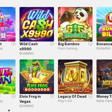
h
Wild Cash
Big Bamboo
Bonanza 
ay
Push Gaming
BGAMING
x9990
BGAMING
y
Elvis Frog in
Legacy Of Dead
Money T
ay
Play'n GO
Relax Gam
Vegas
BGAMING